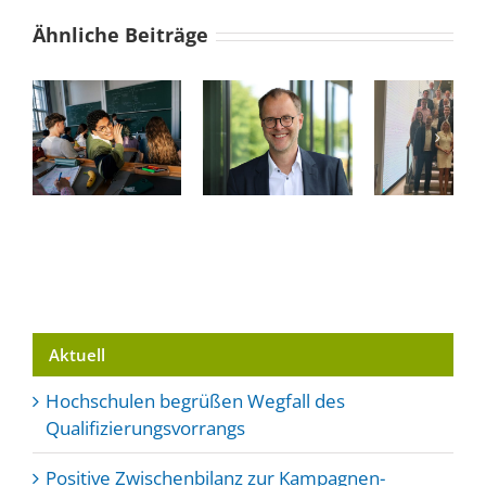
Ähnliche Beiträge
„Bei
Antragsstopp
anz
Transferiniative
gefährdet
gemeinsam
erfolgreiche
-
ins Machen
Kooperationen
kommen“
Aktuell
Hochschulen begrüßen Wegfall des
Qualifizierungsvorrangs
Positive Zwischenbilanz zur Kampagnen-